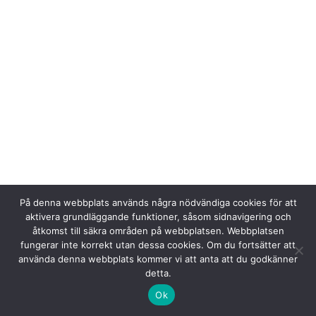
På denna webbplats används några nödvändiga cookies för att
aktivera grundläggande funktioner, såsom sidnavigering och
åtkomst till säkra områden på webbplatsen. Webbplatsen
fungerar inte korrekt utan dessa cookies. Om du fortsätter att
använda denna webbplats kommer vi att anta att du godkänner
detta.
Ok